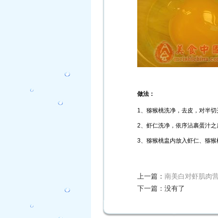
做法：
1
、猕猴桃洗净，去皮，对半切
2
、虾仁洗净，依序沾裹蛋汁之
3
、猕猴桃盅内放入虾仁、猕猴
上一篇：
南美白对虾肌肉
下一篇：
没有了