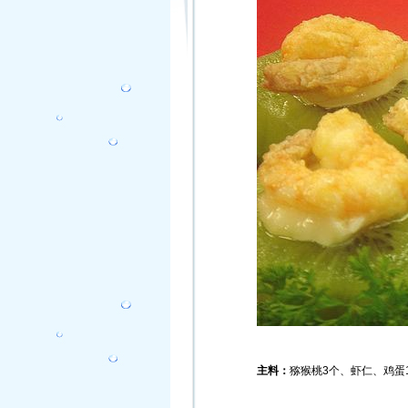
主料：
猕猴桃
3
个、虾仁、鸡蛋