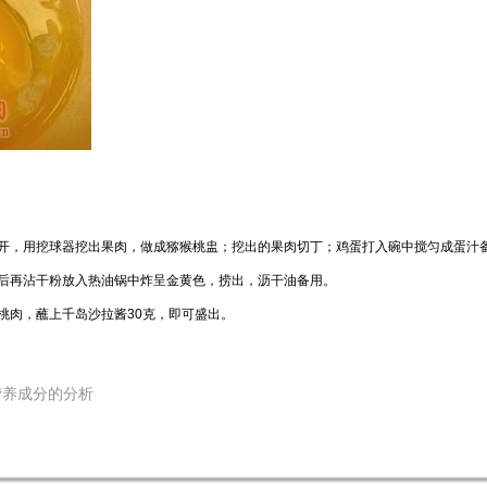
开，用挖球器挖出果肉，做成猕猴桃盅；挖出的果肉切丁；鸡蛋打入碗中搅匀成蛋汁
后再沾干粉放入热油锅中炸呈金黄色，捞出，沥干油备用。
桃肉，蘸上千岛沙拉酱
30
克，即可盛出。
营养成分的分析