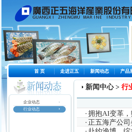
首 页
走进正五
新闻动态
产品
新闻中心 >
行
企业动态
行业动态
·
拥抱AI变革
·
正五海产公司
·
赴约渔博 绽