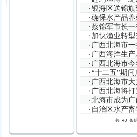
1-3)
·
银海区送锦旗
·
确保水产品养
·
蔡锦军市长一
·
加快渔业转型
15)
·
广西北海市一
·
广西海洋生产
4-22)
·
广西北海市今
·
“十二五”期
28)
·
广西北海市大
·
广西北海将打
养
(2016-1-22)
·
北海市成为广
·
自治区水产畜
作
(2014-2-11)
共
43
条信